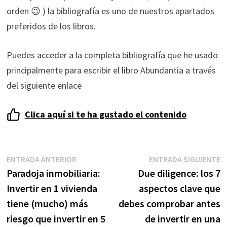
orden 😉 ) la bibliografía es uno de nuestros apartados
preferidos de los libros.
Puedes acceder a la completa bibliografía que he usado
principalmente para escribir el libro Abundantia a través
del siguiente enlace
Clica aquí si te ha gustado el contenido
Necesarias
Estas
Navegación
Entrada
E
cookies no
ENTRADA ANTERIOR
ENTRADA SIGUIENTE
son
anterior:
s
Paradoja inmobiliaria:
Due diligence: los 7
de
opcionales.
Invertir en 1 vivienda
aspectos clave que
Son
entradas
tiene (mucho) más
debes comprobar antes
necesarias
para que
riesgo que invertir en 5
de invertir en una