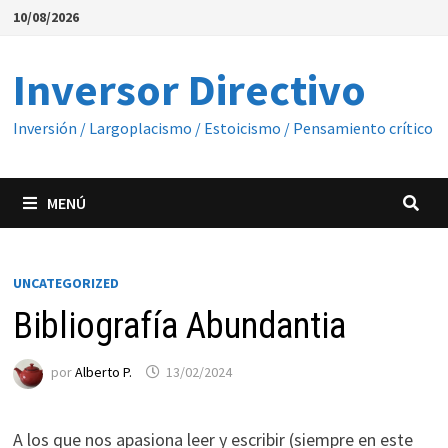
Saltar
10/08/2026
al
contenido
Inversor Directivo
Inversión / Largoplacismo / Estoicismo / Pensamiento crítico
MENÚ
UNCATEGORIZED
Bibliografía Abundantia
por
Alberto P.
13/02/2024
A los que nos apasiona leer y escribir (siempre en este