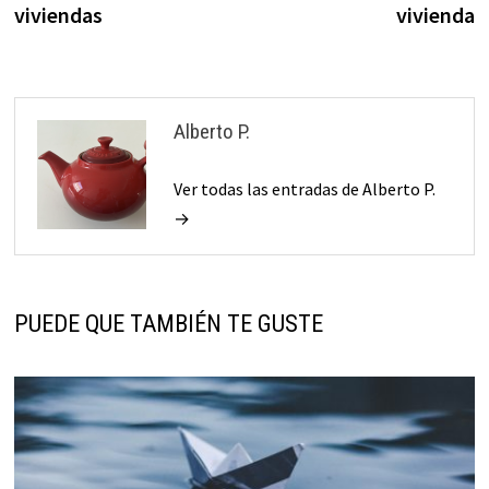
funcione la
viviendas
vivienda
web.
Estadísticas
Alberto P.
Para que
podamos
mejorar la
Ver todas las entradas de Alberto P.
funcionalidad
→
y estructura
de la web, en
base a cómo
se usa la web.
PUEDE QUE TAMBIÉN TE GUSTE
Experiencia
Para que
nuestra web
funcione lo
mejor posible