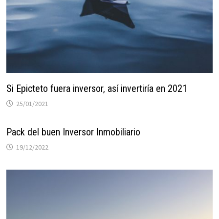
durante tu
visita. Si
rechaza estas
cookies,
algunas
funcionalidades
desaparecerán
Si Epicteto fuera inversor, así invertiría en 2021
de la web.
25/01/2021
Marketing
Pack del buen Inversor Inmobiliario
Al compartir tus
intereses y
19/12/2022
comportamiento
mientras visitas
nuestro sitio,
aumentas la
posibilidad de
ver contenido y