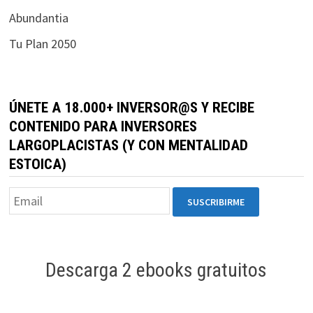
durante tu
Abundantia
visita. Si
Tu Plan 2050
rechaza estas
cookies,
algunas
funcionalidades
ÚNETE A 18.000+ INVERSOR@S Y RECIBE
desaparecerán
CONTENIDO PARA INVERSORES
de la web.
LARGOPLACISTAS (Y CON MENTALIDAD
ESTOICA)
Marketing
Al compartir tus
intereses y
comportamiento
mientras visitas
nuestro sitio,
Descarga 2 ebooks gratuitos
aumentas la
posibilidad de
ver contenido y