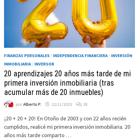
FINANZAS PERSONALES
/
INDEPENDENCIA FINANCIERA
/
INVERSIÓN
INMOBILIARIA
/
INVERSOR
20 aprendizajes 20 años más tarde de mi
primera inversión inmobiliaria (tras
Necesarias
Estas
acumular más de 20 inmuebles)
cookies no
son
por
Alberto P.
22/11/2023
38
opcionales.
¡20 + 20 + 20! En Otoño de 2003 y con 22 años recién
Son
necesarias
cumplidos, realicé mi primera inversión inmobiliaria. 20
para que
años más tarde comparto …