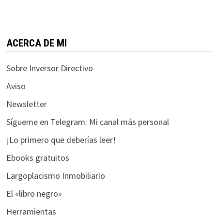
funcione la
web.
ACERCA DE MI
Estadísticas
Para que
Sobre Inversor Directivo
podamos
mejorar la
Aviso
funcionalidad
Newsletter
y estructura
de la web, en
Sígueme en Telegram: Mi canal más personal
base a cómo
se usa la web.
¡Lo primero que deberías leer!
Ebooks gratuitos
Experiencia
Largoplacismo Inmobiliario
Para que
El «libro negro»
nuestra web
funcione lo
Herramientas
mejor posible