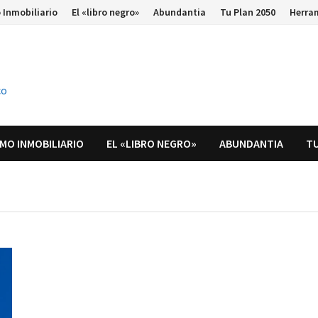
 Inmobiliario
El «libro negro»
Abundantia
Tu Plan 2050
Herra
co
MO INMOBILIARIO
EL «LIBRO NEGRO»
ABUNDANTIA
TU