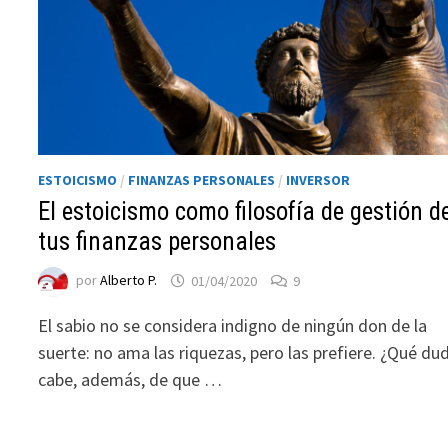
ESTOICISMO
/
FINANZAS PERSONALES
/
INVERSOR
El estoicismo como filosofía de gestión d
tus finanzas personales
Necesarias
por
Alberto P.
01/04/2020
9
Estas
cookies no
El sabio no se considera indigno de ningún don de la
son
suerte: no ama las riquezas, pero las prefiere. ¿Qué du
opcionales.
cabe, además, de que …
Son
necesarias
para que