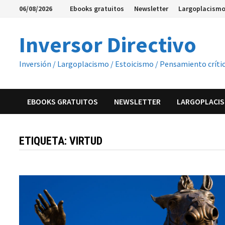
Saltar
06/08/2026
Ebooks gratuitos
Newsletter
Largoplacismo
al
contenido
Inversor Directivo
Inversión / Largoplacismo / Estoicismo / Pensamiento críti
EBOOKS GRATUITOS
NEWSLETTER
LARGOPLACIS
ETIQUETA:
VIRTUD