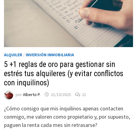
ALQUILER
/
INVERSIÓN INMOBILIARIA
5 +1 reglas de oro para gestionar sin
estrés tus alquileres (y evitar conflictos
Necesarias
con inquilinos)
Estas
por
Alberto P.
21/10/2025
21
cookies no
son
¿Cómo consigo que mis inquilinos apenas contacten
opcionales.
conmigo, me valoren como propietario y, por supuesto,
Son
necesarias
paguen la renta cada mes sin retrasarse?
para que