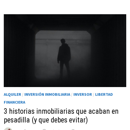
funcione la
web.
Estadísticas
Para que
podamos
mejorar la
funcionalidad
y estructura
de la web, en
base a cómo
se usa la web.
ALQUILER
/
INVERSIÓN INMOBILIARIA
/
INVERSOR
/
LIBERTAD
Experiencia
FINANCIERA
Para que
3 historias inmobiliarias que acaban en
nuestra web
pesadilla (y que debes evitar)
funcione lo
mejor posible