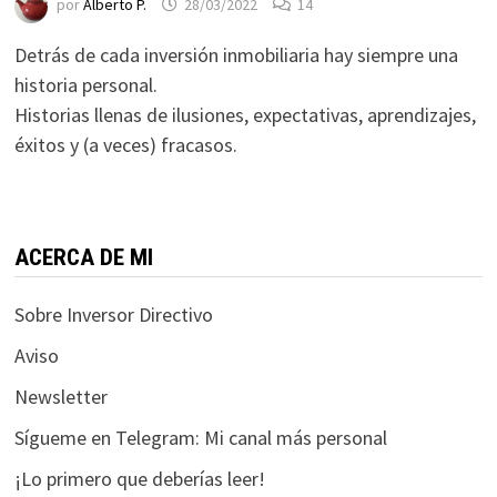
por
Alberto P.
28/03/2022
14
durante tu
visita. Si
Detrás de cada inversión inmobiliaria hay siempre una
rechaza estas
historia personal.
cookies,
Historias llenas de ilusiones, expectativas, aprendizajes,
algunas
éxitos y (a veces) fracasos.
funcionalidades
desaparecerán
de la web.
ACERCA DE MI
Marketing
Al compartir tus
Sobre Inversor Directivo
intereses y
Aviso
comportamiento
mientras visitas
Newsletter
nuestro sitio,
aumentas la
Sígueme en Telegram: Mi canal más personal
posibilidad de
¡Lo primero que deberías leer!
ver contenido y