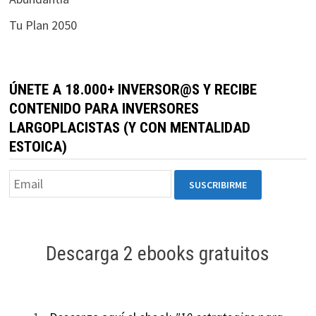
durante tu
Tu Plan 2050
visita. Si
rechaza estas
cookies,
algunas
ÚNETE A 18.000+ INVERSOR@S Y RECIBE
funcionalidades
CONTENIDO PARA INVERSORES
desaparecerán
LARGOPLACISTAS (Y CON MENTALIDAD
de la web.
ESTOICA)
Marketing
Al compartir tus
intereses y
comportamiento
mientras visitas
Descarga 2 ebooks gratuitos
nuestro sitio,
aumentas la
posibilidad de
ver contenido y