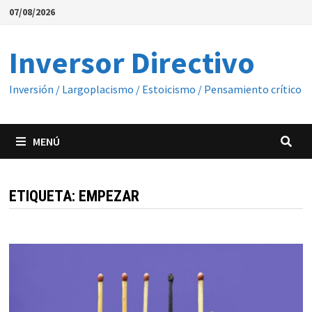
Saltar
07/08/2026
al
contenido
Inversor Directivo
Inversión / Largoplacismo / Estoicismo / Pensamiento crítico
MENÚ
ETIQUETA:
EMPEZAR