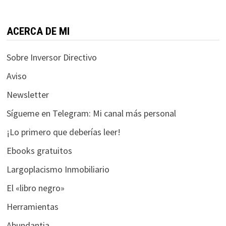
funcione la
web.
ACERCA DE MI
Estadísticas
Sobre Inversor Directivo
Para que
podamos
Aviso
mejorar la
Newsletter
funcionalidad
y estructura
Sígueme en Telegram: Mi canal más personal
de la web, en
base a cómo
¡Lo primero que deberías leer!
se usa la web.
Ebooks gratuitos
Largoplacismo Inmobiliario
Experiencia
El «libro negro»
Para que
nuestra web
Herramientas
funcione lo
Abundantia
mejor posible