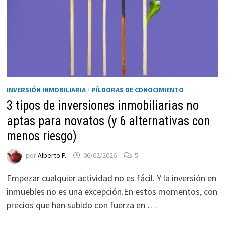
INVERSIÓN INMOBILIARIA
/
PÍLDORAS DE CONOCIMIENTO
3 tipos de inversiones inmobiliarias no
aptas para novatos (y 6 alternativas con
Necesarias
menos riesgo)
Estas
por
Alberto P.
06/02/2026
5
cookies no
son
Empezar cualquier actividad no es fácil. Y la inversión en
opcionales.
inmuebles no es una excepción.En estos momentos, con
Son
necesarias
precios que han subido con fuerza en …
para que