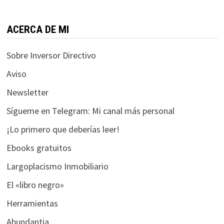
funcione la
web.
ACERCA DE MI
Estadísticas
Sobre Inversor Directivo
Para que
podamos
Aviso
mejorar la
Newsletter
funcionalidad
y estructura
Sígueme en Telegram: Mi canal más personal
de la web, en
¡Lo primero que deberías leer!
base a cómo
se usa la web.
Ebooks gratuitos
Largoplacismo Inmobiliario
Experiencia
El «libro negro»
Para que
nuestra web
Herramientas
funcione lo
Abundantia
mejor posible