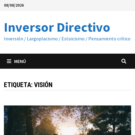
Saltar
08/08/2026
al
contenido
Inversor Directivo
Inversión / Largoplacismo / Estoicismo / Pensamiento crítico
MENÚ
ETIQUETA:
VISIÓN