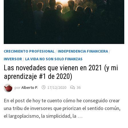
CRECIMIENTO PROFESIONAL
/
INDEPENDENCIA FINANCIERA
/
INVERSOR
/
LA VIDA NO SON SOLO FINANZAS
Las novedades que vienen en 2021 (y mi
aprendizaje #1 de 2020)
Necesarias
Estas
por
Alberto P.
17/12/2020
36
cookies no
son
En el post de hoy te cuento cómo he conseguido crear
opcionales.
una tribu de inversores que priorizan el sentido común,
Son
el largoplacismo, la simplicidad, la …
necesarias
para que