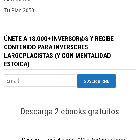
durante tu
Tu Plan 2050
visita. Si
rechaza estas
cookies,
algunas
ÚNETE A 18.000+ INVERSOR@S Y RECIBE
funcionalidades
CONTENIDO PARA INVERSORES
desaparecerán
LARGOPLACISTAS (Y CON MENTALIDAD
de la web.
ESTOICA)
Marketing
Al compartir tus
intereses y
comportamiento
mientras visitas
Descarga 2 ebooks gratuitos
nuestro sitio,
aumentas la
posibilidad de
ver contenido y
1.-
Descarga aquí el ebook
"10 estrategias para