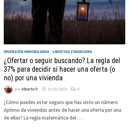
INVERSIÓN INMOBILIARIA
/
LIBERTAD FINANCIERA
¿Ofertar o seguir buscando? La regla del
37% para decidir si hacer una oferta (o
Necesarias
no) por una vivienda
Estas
por
Alberto P.
31/01/2024
4
cookies no
son
¿Cómo puedes estar seguro que has visto un número
opcionales.
óptimo de viviendas antes de hacer una oferta por una
Son
necesarias
de ellas? La regla matemática del …
para que