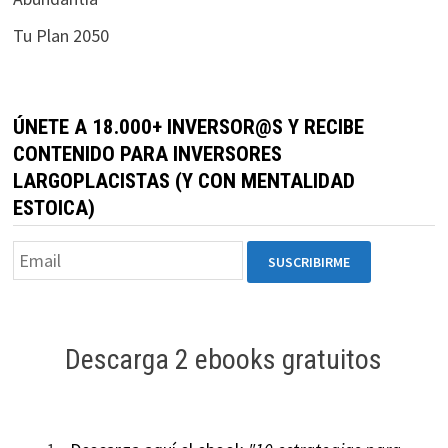
durante tu
Tu Plan 2050
visita. Si
rechaza estas
cookies,
algunas
ÚNETE A 18.000+ INVERSOR@S Y RECIBE
funcionalidades
CONTENIDO PARA INVERSORES
desaparecerán
LARGOPLACISTAS (Y CON MENTALIDAD
de la web.
ESTOICA)
Marketing
Al compartir tus
intereses y
comportamiento
mientras visitas
Descarga 2 ebooks gratuitos
nuestro sitio,
aumentas la
posibilidad de
ver contenido y