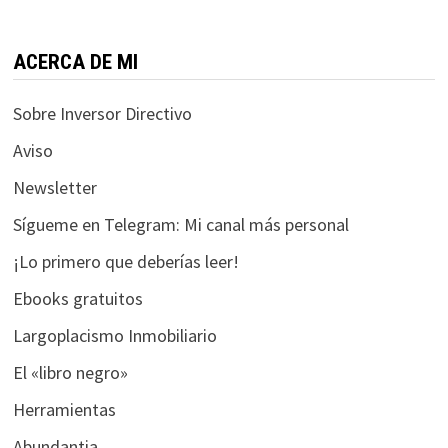
funcione la
web.
ACERCA DE MI
Estadísticas
Sobre Inversor Directivo
Para que
podamos
Aviso
mejorar la
Newsletter
funcionalidad
y estructura
Sígueme en Telegram: Mi canal más personal
de la web, en
base a cómo
¡Lo primero que deberías leer!
se usa la web.
Ebooks gratuitos
Largoplacismo Inmobiliario
Experiencia
El «libro negro»
Para que
nuestra web
Herramientas
funcione lo
Abundantia
mejor posible