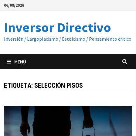
Saltar
06/08/2026
al
contenido
Inversor Directivo
Inversión / Largoplacismo / Estoicismo / Pensamiento crítico
MENÚ
ETIQUETA:
SELECCIÓN PISOS