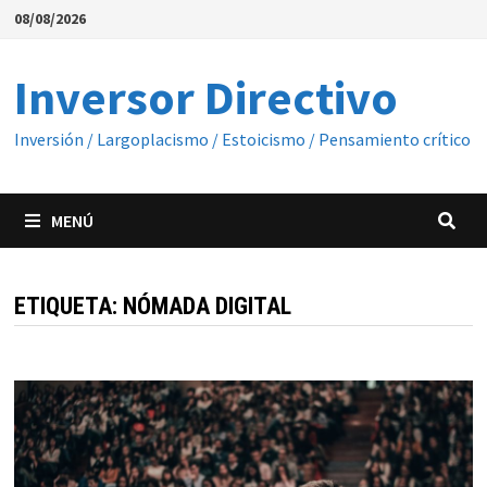
Saltar
08/08/2026
al
contenido
Inversor Directivo
Inversión / Largoplacismo / Estoicismo / Pensamiento crítico
MENÚ
ETIQUETA:
NÓMADA DIGITAL