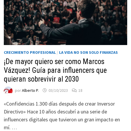
CRECIMIENTO PROFESIONAL
/
LA VIDA NO SON SOLO FINANZAS
¡De mayor quiero ser como Marcos
Vázquez! Guía para influencers que
Necesarias
quieran sobrevivir al 2030
Estas
por
Alberto P.
03/10/2023
18
cookies no
son
«Confidencias 1.300 días después de crear Inversor
opcionales.
Directivo» Hace 10 años descubrí a una serie de
Son
necesarias
influencers digitales que tuvieron un gran impacto en
para que
mí. …