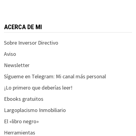
funcione la
web.
ACERCA DE MI
Estadísticas
Para que
Sobre Inversor Directivo
podamos
mejorar la
Aviso
funcionalidad
Newsletter
y estructura
de la web, en
Sígueme en Telegram: Mi canal más personal
base a cómo
se usa la web.
¡Lo primero que deberías leer!
Ebooks gratuitos
Experiencia
Largoplacismo Inmobiliario
Para que
El «libro negro»
nuestra web
funcione lo
Herramientas
mejor posible