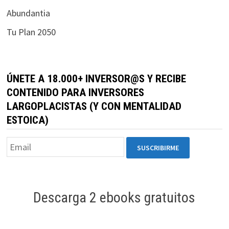
durante tu
Abundantia
visita. Si
Tu Plan 2050
rechaza estas
cookies,
algunas
funcionalidades
ÚNETE A 18.000+ INVERSOR@S Y RECIBE
desaparecerán
CONTENIDO PARA INVERSORES
de la web.
LARGOPLACISTAS (Y CON MENTALIDAD
ESTOICA)
Marketing
Al compartir tus
intereses y
comportamiento
mientras visitas
nuestro sitio,
Descarga 2 ebooks gratuitos
aumentas la
posibilidad de
ver contenido y