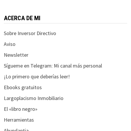
funcione la
web.
ACERCA DE MI
Estadísticas
Sobre Inversor Directivo
Para que
podamos
Aviso
mejorar la
Newsletter
funcionalidad
y estructura
Sígueme en Telegram: Mi canal más personal
de la web, en
base a cómo
¡Lo primero que deberías leer!
se usa la web.
Ebooks gratuitos
Largoplacismo Inmobiliario
Experiencia
El «libro negro»
Para que
nuestra web
Herramientas
funcione lo
Abundantia
mejor posible