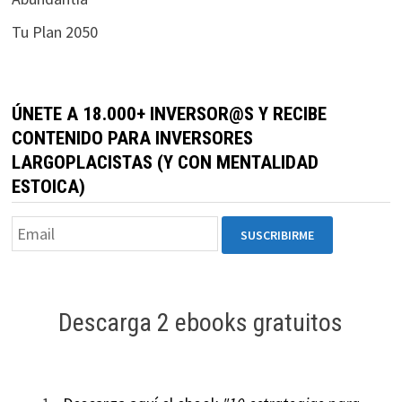
durante tu
Tu Plan 2050
visita. Si
rechaza estas
cookies,
algunas
ÚNETE A 18.000+ INVERSOR@S Y RECIBE
funcionalidades
CONTENIDO PARA INVERSORES
desaparecerán
LARGOPLACISTAS (Y CON MENTALIDAD
de la web.
ESTOICA)
Marketing
Al compartir tus
intereses y
comportamiento
mientras visitas
Descarga 2 ebooks gratuitos
nuestro sitio,
aumentas la
posibilidad de
ver contenido y