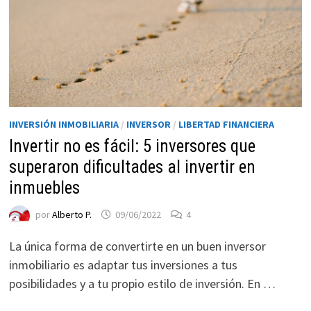
INVERSIÓN INMOBILIARIA
/
INVERSOR
/
LIBERTAD FINANCIERA
Invertir no es fácil: 5 inversores que
superaron dificultades al invertir en
Necesarias
inmuebles
Estas
por
Alberto P.
09/06/2022
4
cookies no
son
La única forma de convertirte en un buen inversor
opcionales.
inmobiliario es adaptar tus inversiones a tus
Son
necesarias
posibilidades y a tu propio estilo de inversión. En …
para que