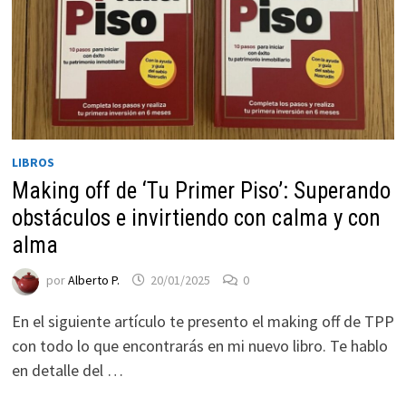
LIBROS
Making off de ‘Tu Primer Piso’: Superando
obstáculos e invirtiendo con calma y con
Necesarias
alma
Estas
por
Alberto P.
20/01/2025
0
cookies no
son
En el siguiente artículo te presento el making off de TPP
opcionales.
con todo lo que encontrarás en mi nuevo libro. Te hablo
Son
necesarias
en detalle del …
para que