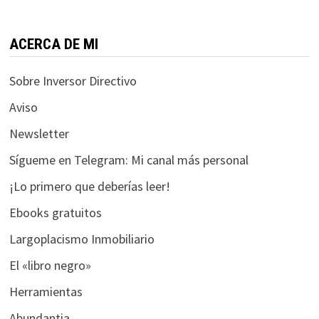
funcione la
web.
ACERCA DE MI
Estadísticas
Sobre Inversor Directivo
Para que
podamos
Aviso
mejorar la
Newsletter
funcionalidad
y estructura
Sígueme en Telegram: Mi canal más personal
de la web, en
base a cómo
¡Lo primero que deberías leer!
se usa la web.
Ebooks gratuitos
Largoplacismo Inmobiliario
Experiencia
El «libro negro»
Para que
nuestra web
Herramientas
funcione lo
Abundantia
mejor posible