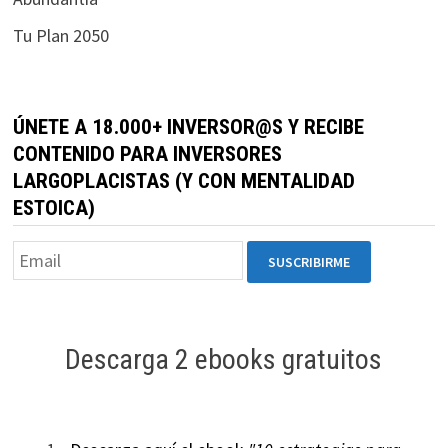
durante tu
Tu Plan 2050
visita. Si
rechaza estas
cookies,
algunas
ÚNETE A 18.000+ INVERSOR@S Y RECIBE
funcionalidades
CONTENIDO PARA INVERSORES
desaparecerán
LARGOPLACISTAS (Y CON MENTALIDAD
de la web.
ESTOICA)
Marketing
Al compartir tus
intereses y
comportamiento
mientras visitas
Descarga 2 ebooks gratuitos
nuestro sitio,
aumentas la
posibilidad de
ver contenido y