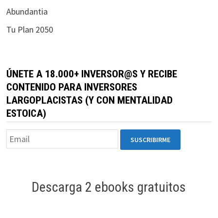
durante tu
Abundantia
visita. Si
Tu Plan 2050
rechaza estas
cookies,
algunas
funcionalidades
ÚNETE A 18.000+ INVERSOR@S Y RECIBE
desaparecerán
CONTENIDO PARA INVERSORES
de la web.
LARGOPLACISTAS (Y CON MENTALIDAD
ESTOICA)
Marketing
Al compartir tus
intereses y
comportamiento
mientras visitas
nuestro sitio,
Descarga 2 ebooks gratuitos
aumentas la
posibilidad de
ver contenido y