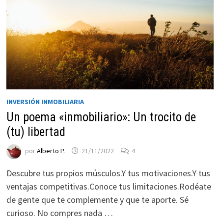
INVERSIÓN INMOBILIARIA
Un poema «inmobiliario»: Un trocito de
(tu) libertad
Necesarias
Estas
por
Alberto P.
21/11/2022
4
cookies no
son
Descubre tus propios músculos.Y tus motivaciones.Y tus
opcionales.
ventajas competitivas.Conoce tus limitaciones.Rodéate
Son
de gente que te complemente y que te aporte. Sé
necesarias
para que
curioso. No compres nada …