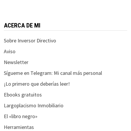
funcione la
web.
ACERCA DE MI
Estadísticas
Para que
Sobre Inversor Directivo
podamos
mejorar la
Aviso
funcionalidad
Newsletter
y estructura
de la web, en
Sígueme en Telegram: Mi canal más personal
base a cómo
se usa la web.
¡Lo primero que deberías leer!
Ebooks gratuitos
Experiencia
Largoplacismo Inmobiliario
Para que
El «libro negro»
nuestra web
funcione lo
Herramientas
mejor posible