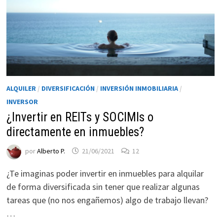
ALQUILER
/
DIVERSIFICACIÓN
/
INVERSIÓN INMOBILIARIA
/
INVERSOR
¿Invertir en REITs y SOCIMIs o
directamente en inmuebles?
Necesarias
Estas
por
Alberto P.
21/06/2021
12
cookies no
son
¿Te imaginas poder invertir en inmuebles para alquilar
opcionales.
de forma diversificada sin tener que realizar algunas
Son
tareas que (no nos engañemos) algo de trabajo llevan?
necesarias
para que
…