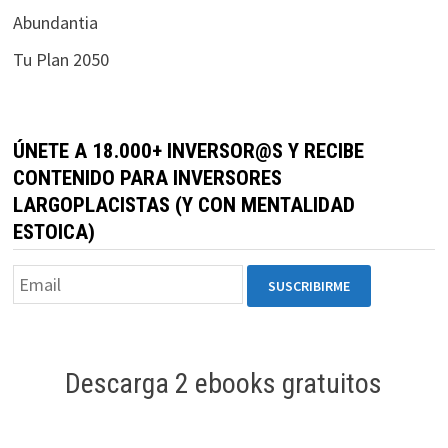
Abundantia
durante tu
visita. Si
Tu Plan 2050
rechaza estas
cookies,
algunas
funcionalidades
ÚNETE A 18.000+ INVERSOR@S Y RECIBE
desaparecerán
CONTENIDO PARA INVERSORES
de la web.
LARGOPLACISTAS (Y CON MENTALIDAD
ESTOICA)
Marketing
Al compartir tus
intereses y
comportamiento
mientras visitas
nuestro sitio,
Descarga 2 ebooks gratuitos
aumentas la
posibilidad de
ver contenido y