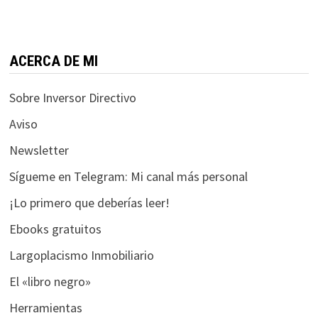
funcione la
web.
ACERCA DE MI
Estadísticas
Para que
Sobre Inversor Directivo
podamos
mejorar la
Aviso
funcionalidad
Newsletter
y estructura
de la web, en
Sígueme en Telegram: Mi canal más personal
base a cómo
se usa la web.
¡Lo primero que deberías leer!
Ebooks gratuitos
Experiencia
Largoplacismo Inmobiliario
Para que
El «libro negro»
nuestra web
funcione lo
Herramientas
mejor posible