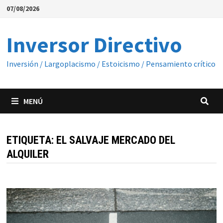
Saltar
07/08/2026
al
contenido
Inversor Directivo
Inversión / Largoplacismo / Estoicismo / Pensamiento crítico
MENÚ
ETIQUETA:
EL SALVAJE MERCADO DEL
ALQUILER