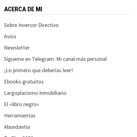
funcione la
web.
ACERCA DE MI
Sobre Inversor Directivo
Estadísticas
Aviso
Para que
podamos
Newsletter
mejorar la
funcionalidad
Sígueme en Telegram: Mi canal más personal
y estructura
¡Lo primero que deberías leer!
de la web, en
base a cómo
Ebooks gratuitos
se usa la web.
Largoplacismo Inmobiliario
El «libro negro»
Experiencia
Herramientas
Para que
nuestra web
Abundantia
funcione lo
mejor posible