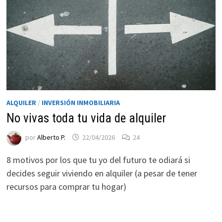
ALQUILER
/
INVERSIÓN INMOBILIARIA
No vivas toda tu vida de alquiler
Necesarias
por
Alberto P.
22/04/2026
24
Estas
cookies no
8 motivos por los que tu yo del futuro te odiará si
son
decides seguir viviendo en alquiler (a pesar de tener
opcionales.
recursos para comprar tu hogar)
Son
necesarias
para que