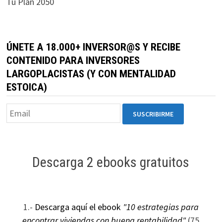
Tu Plan 2050
durante tu
visita. Si
rechaza estas
cookies,
ÚNETE A 18.000+ INVERSOR@S Y RECIBE
algunas
CONTENIDO PARA INVERSORES
funcionalidades
LARGOPLACISTAS (Y CON MENTALIDAD
desaparecerán
ESTOICA)
de la web.
Marketing
Al compartir tus
intereses y
Descarga 2 ebooks gratuitos
comportamiento
mientras visitas
nuestro sitio,
aumentas la
posibilidad de
1.-
Descarga aquí el ebook
"10 estrategias para
ver contenido y
encontrar viviendas con buena rentabilidad"
(75