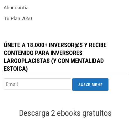
durante tu
Abundantia
visita. Si
Tu Plan 2050
rechaza estas
cookies,
algunas
funcionalidades
ÚNETE A 18.000+ INVERSOR@S Y RECIBE
desaparecerán
CONTENIDO PARA INVERSORES
de la web.
LARGOPLACISTAS (Y CON MENTALIDAD
ESTOICA)
Marketing
Al compartir tus
intereses y
comportamiento
mientras visitas
nuestro sitio,
Descarga 2 ebooks gratuitos
aumentas la
posibilidad de
ver contenido y