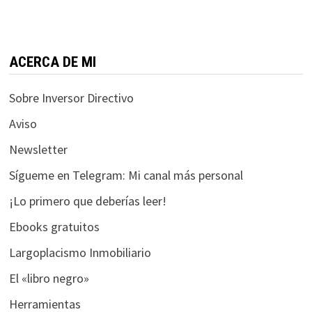
funcione la
web.
ACERCA DE MI
Estadísticas
Para que
Sobre Inversor Directivo
podamos
mejorar la
Aviso
funcionalidad
Newsletter
y estructura
de la web, en
Sígueme en Telegram: Mi canal más personal
base a cómo
se usa la web.
¡Lo primero que deberías leer!
Ebooks gratuitos
Experiencia
Largoplacismo Inmobiliario
Para que
El «libro negro»
nuestra web
funcione lo
Herramientas
mejor posible