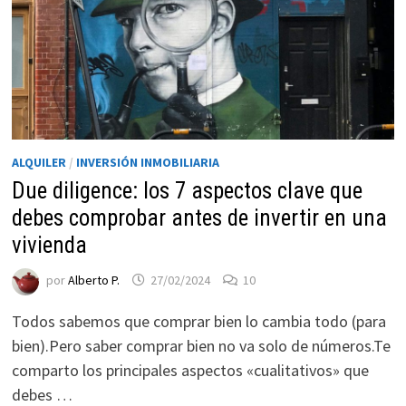
ALQUILER
/
INVERSIÓN INMOBILIARIA
Due diligence: los 7 aspectos clave que
debes comprobar antes de invertir en una
Necesarias
vivienda
Estas
por
Alberto P.
27/02/2024
10
cookies no
son
Todos sabemos que comprar bien lo cambia todo (para
opcionales.
bien).Pero saber comprar bien no va solo de números.Te
Son
necesarias
comparto los principales aspectos «cualitativos» que
para que
debes …