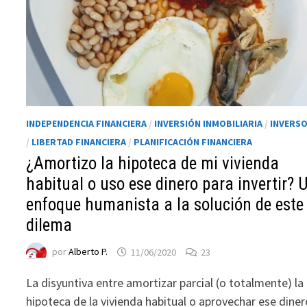
INDEPENDENCIA FINANCIERA
/
INVERSIÓN INMOBILIARIA
/
INVERS
/
LIBERTAD FINANCIERA
/
PLANIFICACIÓN FINANCIERA
¿Amortizo la hipoteca de mi vivienda
habitual o uso ese dinero para invertir? 
Necesarias
Estas
enfoque humanista a la solución de este
cookies no
dilema
son
opcionales.
por
Alberto P.
11/06/2020
23
Son
necesarias
La disyuntiva entre amortizar parcial (o totalmente) la
para que
hipoteca de la vivienda habitual o aprovechar ese diner