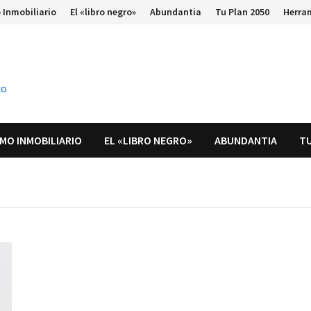
 Inmobiliario
El «libro negro»
Abundantia
Tu Plan 2050
Herra
co
MO INMOBILIARIO
EL «LIBRO NEGRO»
ABUNDANTIA
TU