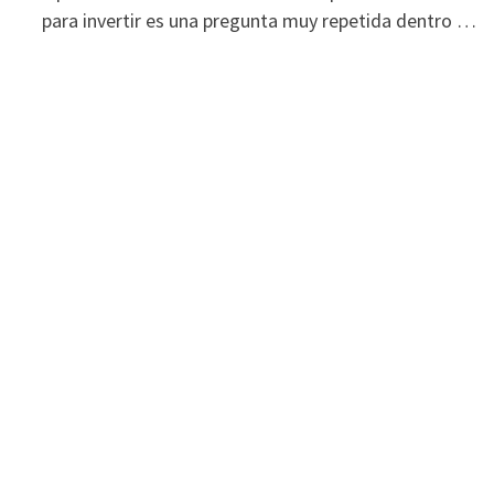
funcione la
para invertir es una pregunta muy repetida dentro …
web.
Estadísticas
Para que
podamos
mejorar la
funcionalidad
y estructura
de la web, en
base a cómo
se usa la web.
Experiencia
Para que
nuestra web
funcione lo
mejor posible