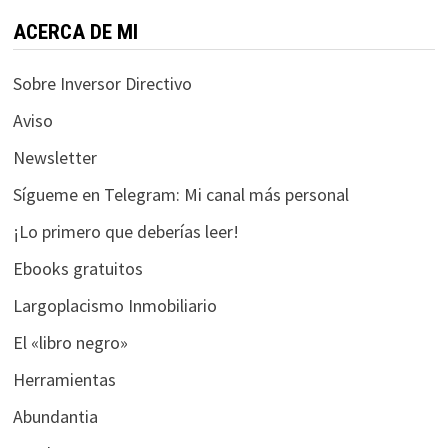
funcione la
web.
ACERCA DE MI
Sobre Inversor Directivo
Estadísticas
Aviso
Para que
podamos
Newsletter
mejorar la
funcionalidad
Sígueme en Telegram: Mi canal más personal
y estructura
¡Lo primero que deberías leer!
de la web, en
base a cómo
Ebooks gratuitos
se usa la web.
Largoplacismo Inmobiliario
El «libro negro»
Experiencia
Para que
Herramientas
nuestra web
Abundantia
funcione lo
mejor posible