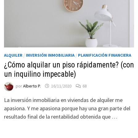
ALQUILER
/
INVERSIÓN INMOBILIARIA
/
PLANIFICACIÓN FINANCIERA
¿Cómo alquilar un piso rápidamente? (con
un inquilino impecable)
Necesarias
por
Alberto P.
16/11/2020
68
Estas
cookies no
La inversión inmobiliaria en viviendas de alquiler me
son
apasiona. Y me apasiona porque hay una gran parte del
opcionales.
resultado final de la rentabilidad obtenida que …
Son
necesarias
para que