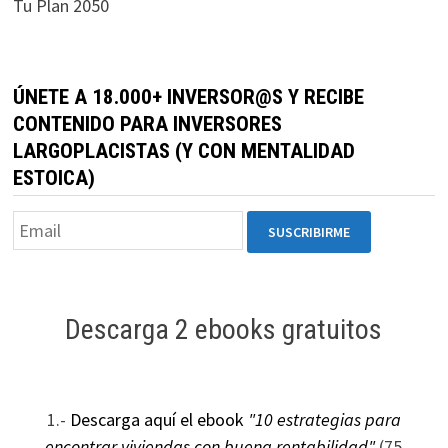
Tu Plan 2050
durante tu
visita. Si
rechaza estas
cookies,
ÚNETE A 18.000+ INVERSOR@S Y RECIBE
algunas
CONTENIDO PARA INVERSORES
funcionalidades
LARGOPLACISTAS (Y CON MENTALIDAD
desaparecerán
ESTOICA)
de la web.
Marketing
Al compartir tus
intereses y
Descarga 2 ebooks gratuitos
comportamiento
mientras visitas
nuestro sitio,
aumentas la
posibilidad de
1.-
Descarga aquí el ebook
"10 estrategias para
ver contenido y
encontrar viviendas con buena rentabilidad"
(75