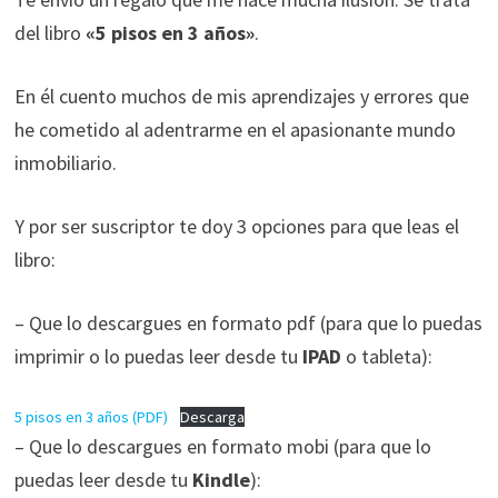
funcione la
web.
del libro
«5 pisos en 3 años»
.
En él cuento muchos de mis aprendizajes y errores que
Estadísticas
he cometido al adentrarme en el apasionante mundo
Para que
podamos
inmobiliario.
mejorar la
funcionalidad
Y por ser suscriptor te doy 3 opciones para que leas el
y estructura
libro:
de la web, en
base a cómo
se usa la web.
– Que lo descargues en formato pdf (para que lo puedas
imprimir o lo puedas leer desde tu
IPAD
o tableta):
Experiencia
5 pisos en 3 años (PDF)
Descarga
Para que
– Que lo descargues en formato mobi (para que lo
nuestra web
funcione lo
puedas leer desde tu
Kindle
):
mejor posible