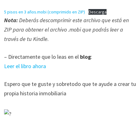
durante tu
5 pisos en 3 años.mobi (comprimido en ZIP)
Descarga
visita. Si
Nota:
Deberás descomprimir este archivo que está en
rechaza estas
cookies,
ZIP para obtener el archivo .mobi que podrás leer a
algunas
través de tu Kindle.
funcionalidades
desaparecerán
– Directamente que lo leas en el
blog
:
de la web.
Leer el libro ahora
Marketing
Espero que te guste y sobretodo que te ayude a crear tu
Al compartir tus
propia historia inmobiliaria
intereses y
comportamiento
mientras visitas
nuestro sitio,
aumentas la
posibilidad de
ver contenido y