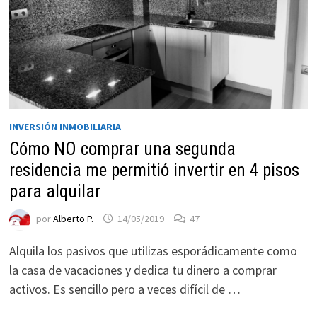
INVERSIÓN INMOBILIARIA
Cómo NO comprar una segunda
residencia me permitió invertir en 4 pisos
Necesarias
para alquilar
Estas
por
Alberto P.
14/05/2019
47
cookies no
son
Alquila los pasivos que utilizas esporádicamente como
opcionales.
la casa de vacaciones y dedica tu dinero a comprar
Son
necesarias
activos. Es sencillo pero a veces difícil de …
para que