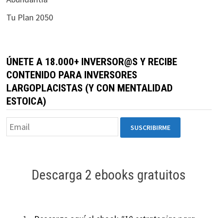
durante tu
Tu Plan 2050
visita. Si
rechaza estas
cookies,
algunas
ÚNETE A 18.000+ INVERSOR@S Y RECIBE
funcionalidades
CONTENIDO PARA INVERSORES
desaparecerán
LARGOPLACISTAS (Y CON MENTALIDAD
de la web.
ESTOICA)
Marketing
Al compartir tus
intereses y
comportamiento
mientras visitas
Descarga 2 ebooks gratuitos
nuestro sitio,
aumentas la
posibilidad de
ver contenido y