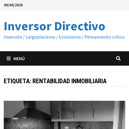
Saltar
08/08/2026
al
contenido
Inversor Directivo
Inversión / Largoplacismo / Estoicismo / Pensamiento crítico
MENÚ
ETIQUETA:
RENTABILIDAD INMOBILIARIA