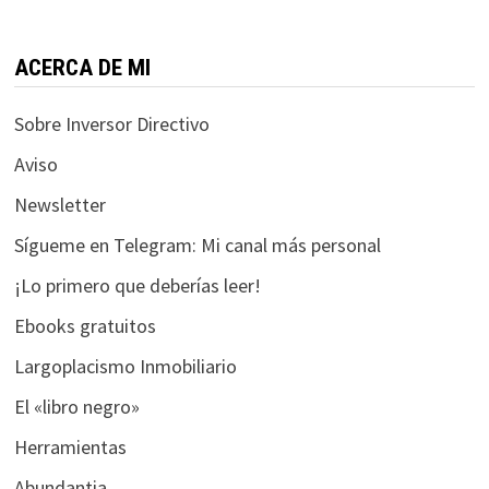
funcione la
web.
ACERCA DE MI
Estadísticas
Sobre Inversor Directivo
Para que
podamos
Aviso
mejorar la
Newsletter
funcionalidad
y estructura
Sígueme en Telegram: Mi canal más personal
de la web, en
base a cómo
¡Lo primero que deberías leer!
se usa la web.
Ebooks gratuitos
Largoplacismo Inmobiliario
Experiencia
El «libro negro»
Para que
nuestra web
Herramientas
funcione lo
Abundantia
mejor posible