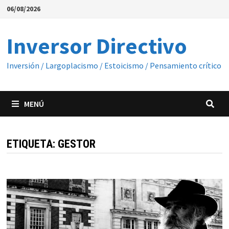
Saltar
06/08/2026
al
contenido
Inversor Directivo
Inversión / Largoplacismo / Estoicismo / Pensamiento crítico
MENÚ
ETIQUETA:
GESTOR