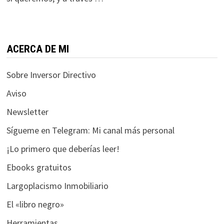
funcione la
web.
Estadísticas
ACERCA DE MI
Para que
podamos
Sobre Inversor Directivo
mejorar la
Aviso
funcionalidad
y estructura
Newsletter
de la web, en
base a cómo
Sígueme en Telegram: Mi canal más personal
se usa la web.
¡Lo primero que deberías leer!
Ebooks gratuitos
Experiencia
Largoplacismo Inmobiliario
Para que
nuestra web
El «libro negro»
funcione lo
Herramientas
mejor posible