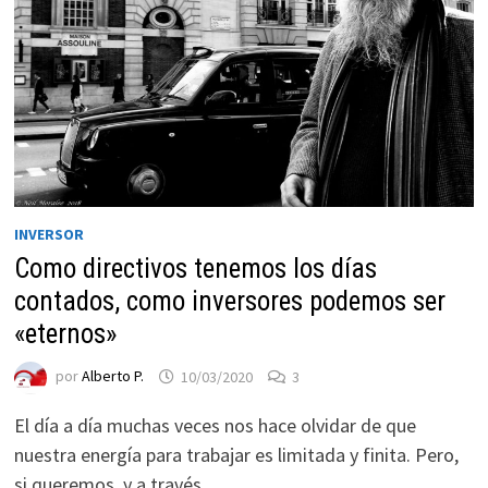
INVERSOR
Como directivos tenemos los días
Necesarias
contados, como inversores podemos ser
Estas
«eternos»
cookies no
son
por
Alberto P.
10/03/2020
3
opcionales.
Son
El día a día muchas veces nos hace olvidar de que
necesarias
nuestra energía para trabajar es limitada y finita. Pero,
para que
si queremos, y a través …