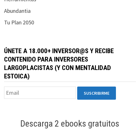
durante tu
Abundantia
visita. Si
rechaza estas
Tu Plan 2050
cookies,
algunas
funcionalidades
desaparecerán
ÚNETE A 18.000+ INVERSOR@S Y RECIBE
de la web.
CONTENIDO PARA INVERSORES
LARGOPLACISTAS (Y CON MENTALIDAD
ESTOICA)
Marketing
Al compartir tus
intereses y
comportamiento
mientras visitas
nuestro sitio,
Descarga 2 ebooks gratuitos
aumentas la
posibilidad de
ver contenido y