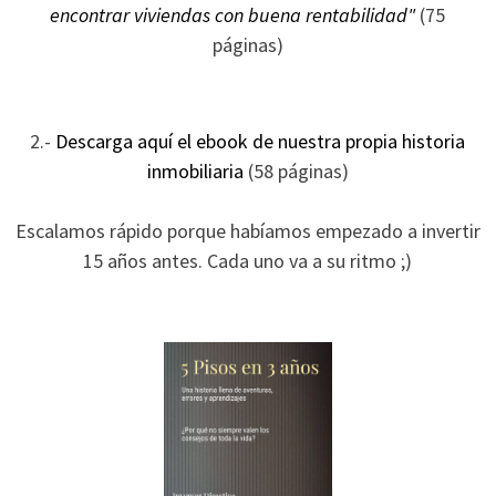
encontrar viviendas con buena rentabilidad"
(75
durante tu
páginas)
visita. Si
rechaza estas
cookies,
algunas
2.-
Descarga aquí el ebook de nuestra propia historia
funcionalidades
inmobiliaria
(58 páginas)
desaparecerán
de la web.
Escalamos rápido porque habíamos empezado a invertir
15 años antes. Cada uno va a su ritmo ;)
Marketing
Al compartir tus
intereses y
comportamiento
mientras visitas
nuestro sitio,
aumentas la
posibilidad de
ver contenido y