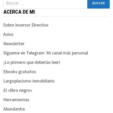
Buscar:
ACERCA DE MI
Sobre Inversor Directivo
Aviso
Newsletter
Sígueme en Telegram: Mi canal más personal
¡Lo primero que deberías leer!
Necesarias
Ebooks gratuitos
Estas
cookies no
Largoplacismo Inmobiliario
son
El «libro negro»
opcionales.
Son
Herramientas
necesarias
para que
Abundantia