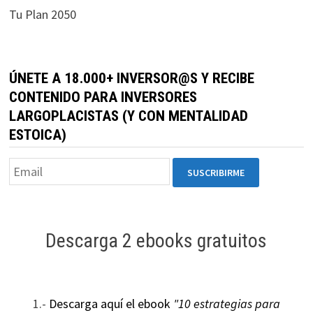
funcione la
Tu Plan 2050
web.
Estadísticas
ÚNETE A 18.000+ INVERSOR@S Y RECIBE
Para que
CONTENIDO PARA INVERSORES
podamos
LARGOPLACISTAS (Y CON MENTALIDAD
mejorar la
funcionalidad
ESTOICA)
y estructura
de la web, en
base a cómo
se usa la web.
Descarga 2 ebooks gratuitos
Experiencia
Para que
nuestra web
funcione lo
1.-
Descarga aquí el ebook
"10 estrategias para
mejor posible