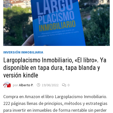
INVERSIÓN INMOBILIARIA
Largoplacismo Inmobiliario, «El libro». Ya
disponible en tapa dura, tapa blanda y
Necesarias
Estas
versión kindle
cookies no
son
por
Alberto P.
19/06/2022
0
opcionales.
Compra en Amazon el libro Largoplacismo Inmobiliario.
Son
necesarias
222 páginas llenas de principios, métodos y estrategias
para que
para invertir en inmuebles de forma rentable sin perder