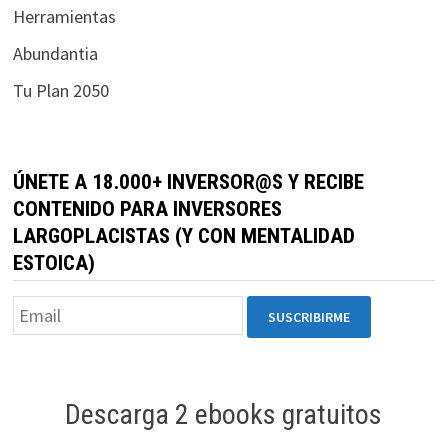
Herramientas
durante tu
visita. Si
Abundantia
rechaza estas
Tu Plan 2050
cookies,
algunas
funcionalidades
desaparecerán
ÚNETE A 18.000+ INVERSOR@S Y RECIBE
de la web.
CONTENIDO PARA INVERSORES
LARGOPLACISTAS (Y CON MENTALIDAD
Marketing
ESTOICA)
Al compartir tus
intereses y
comportamiento
mientras visitas
nuestro sitio,
aumentas la
Descarga 2 ebooks gratuitos
posibilidad de
ver contenido y