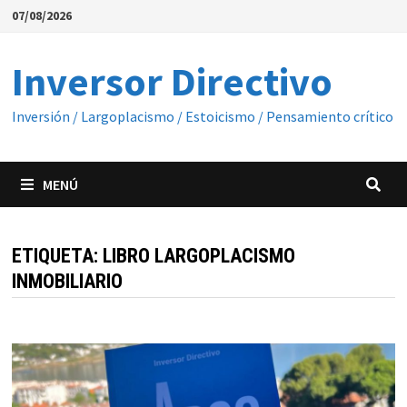
Saltar
07/08/2026
al
contenido
Inversor Directivo
Inversión / Largoplacismo / Estoicismo / Pensamiento crítico
MENÚ
ETIQUETA:
LIBRO LARGOPLACISMO
INMOBILIARIO