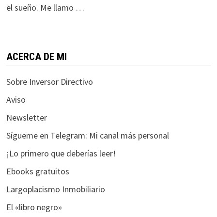
funcione la
el sueño. Me llamo …
web.
Estadísticas
ACERCA DE MI
Para que
podamos
Sobre Inversor Directivo
mejorar la
funcionalidad
Aviso
y estructura
de la web, en
Newsletter
base a cómo
Sígueme en Telegram: Mi canal más personal
se usa la web.
¡Lo primero que deberías leer!
Ebooks gratuitos
Experiencia
Para que
Largoplacismo Inmobiliario
nuestra web
funcione lo
El «libro negro»
mejor posible