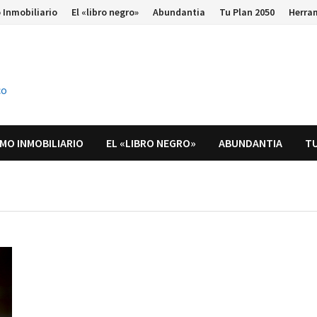
 Inmobiliario
El «libro negro»
Abundantia
Tu Plan 2050
Herra
co
MO INMOBILIARIO
EL «LIBRO NEGRO»
ABUNDANTIA
TU