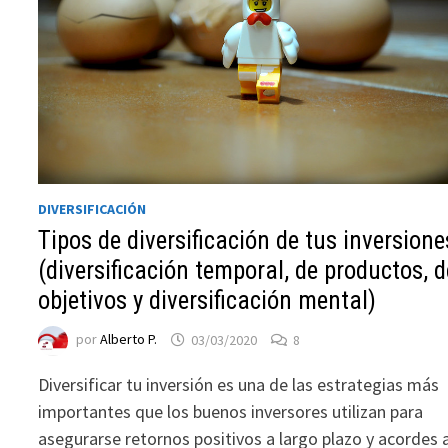
DIVERSIFICACIÓN
Tipos de diversificación de tus inversione
Necesarias
(diversificación temporal, de productos, d
Estas
objetivos y diversificación mental)
cookies no
son
por
Alberto P.
03/03/2020
8
opcionales.
Son
Diversificar tu inversión es una de las estrategias más
necesarias
importantes que los buenos inversores utilizan para
para que
asegurarse retornos positivos a largo plazo y acordes 