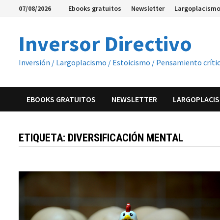
Saltar
07/08/2026
Ebooks gratuitos
Newsletter
Largoplacismo
al
contenido
Inversor Directivo
Inversión / Largoplacismo / Estoicismo / Pensamiento críti
EBOOKS GRATUITOS
NEWSLETTER
LARGOPLACIS
ETIQUETA:
DIVERSIFICACIÓN MENTAL