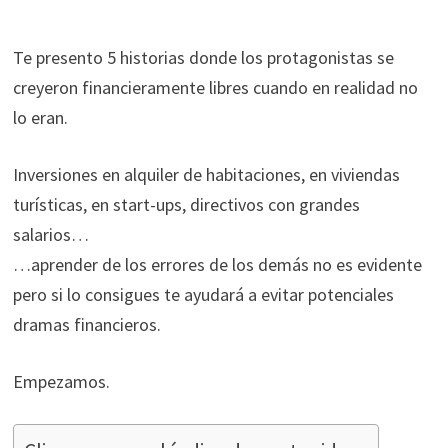
funcione la
web.
Te presento 5 historias donde los protagonistas se
creyeron financieramente libres cuando en realidad no
Estadísticas
lo eran.
Para que
podamos
mejorar la
Inversiones en alquiler de habitaciones, en viviendas
funcionalidad
turísticas, en start-ups, directivos con grandes
y estructura
salarios…
de la web, en
base a cómo
…aprender de los errores de los demás no es evidente
se usa la web.
pero si lo consigues te ayudará a evitar potenciales
dramas financieros.
Experiencia
Para que
Empezamos.
nuestra web
funcione lo
mejor posible