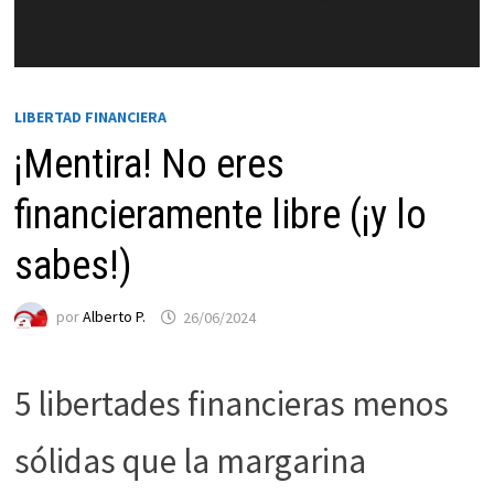
LIBERTAD FINANCIERA
¡Mentira! No eres
financieramente libre (¡y lo
sabes!)
Necesarias
por
Alberto P.
26/06/2024
Estas
cookies no
son
5 libertades financieras menos
opcionales.
Son
necesarias
sólidas que la margarina
para que