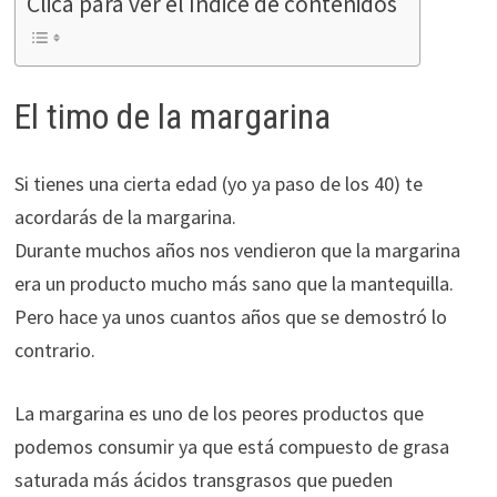
Clica para ver el índice de contenidos
durante tu
visita. Si
rechaza estas
cookies,
El timo de la margarina
algunas
funcionalidades
desaparecerán
Si tienes una cierta edad (yo ya paso de los 40) te
de la web.
acordarás de la margarina.
Durante muchos años nos vendieron que la margarina
Marketing
era un producto mucho más sano que la mantequilla.
Al compartir tus
Pero hace ya unos cuantos años que se demostró lo
intereses y
contrario.
comportamiento
mientras visitas
nuestro sitio,
La margarina es uno de los peores productos que
aumentas la
podemos consumir ya que está compuesto de grasa
posibilidad de
saturada más ácidos transgrasos que pueden
ver contenido y